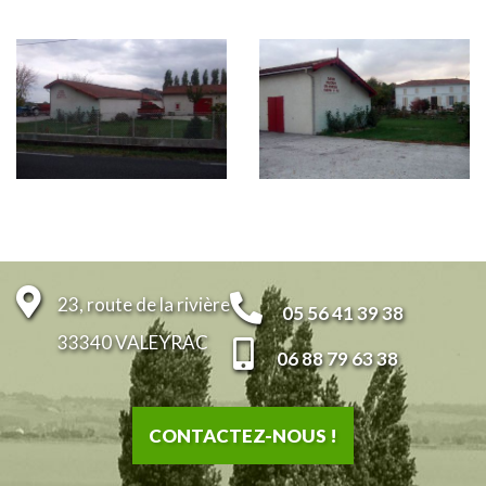
23, route de la rivière
05 56 41 39 38
33340 VALEYRAC
06 88 79 63 38
CONTACTEZ-NOUS !